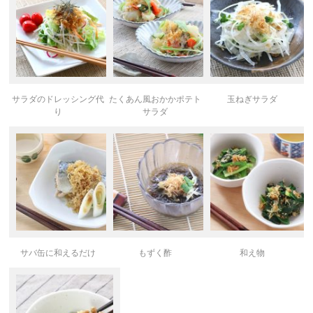
サラダのドレッシング代
たくあん風おかかポテト
玉ねぎサラダ
り
サラダ
サバ缶に和えるだけ
もずく酢
和え物