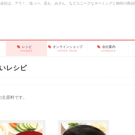
式会社は、アラ！、塩っぺ、花も、みざん、などユニークなネーミングと独特の商品
レシピ
オンラインショップ
会社案内
recipes
online shop
company
いレシピ
の主原料です。