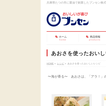
兵庫県たつの市に醤油で創業したブンセン株
ホーム
商品情報
home
products
あおさを使ったおいし
HOME
»
レシピ
»
あおさを使ったおいしいレシピ
〜海が香る〜 あおさは、「アラ！」