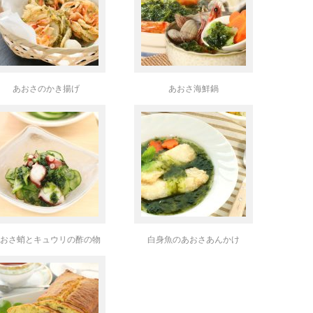
あおさのかき揚げ
あおさ海鮮鍋
おさ蛸とキュウリの酢の物
白身魚のあおさあんかけ