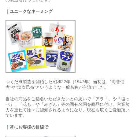
｜
ユニークなネーミング
つくだ煮製造を開始した昭和22年（1947年）当初は、”海苔佃
煮”や”塩吹昆布”というような一般名称が主流でした。
当社の商品をご指名いただきたいとの思いで「アラ！」や「塩っ
ぺ」、「花も」や「みざん」等の固有名詞を商品に付け、営業努
力を重ねて徐々に認知されるようになり、現在も広くご愛顧頂い
ています。
｜
常にお客様の目線で