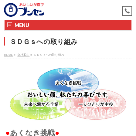
MENU
ＳＤＧｓへの取り組み
HOME
»
会社案内
»
ＳＤＧｓへの取り組み
●
あくなき挑戦
●