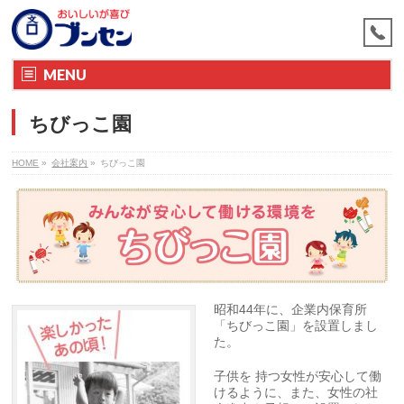
MENU
ちびっこ園
HOME
»
会社案内
»
ちびっこ園
昭和44年に、企業内保育所
「ちびっこ園」を設置しまし
た。
子供を 持つ女性が安心して働
けるように、また、女性の社