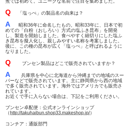
煮では初めて。ユニークな名前で注目を集めました。
Q
「塩っぺ」の製品名の由来は？
A
昭和36年に命名したもの。昭和33年に、日本で初
めての「白粉（おしろい）方式の塩ふき昆布」を開発
し、製造を開始しました。食べやすく細切りにした塩ふ
き昆布を擬人化し、親しみやすい名称を考案しました。
後に、この種の昆布が広く「塩っぺ」と呼ばれるように
なりました。
Q
ブンセン製品はどこで販売されていますか？
A
兵庫県を中心に北海道から沖縄までの地域のスー
パーなどで販売されています。主に静岡県から西の地域
で多く販売されています。海外ではアメリカでも販売さ
れています。
お近くで手に入らない場合は、下記をご利用ください。
ブンセン卓配便：公式オンラインショップ
（
http://takuhaibun.shop33.makeshop.jp/
）
コンチア：通販部門