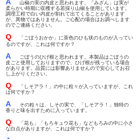
A
山椒の実の内皮と思われます。「みざん」は実が
柔らかい時期に収穫する若採り山椒を使用しています。
調理工程で白い内皮が割れて出てくることがあります
が、異物ではありません。ご心配の場合はお調べします
のでご連絡ください。
Q
「ごぼうおかか」に茶色のひも状のものが入ってい
るのですが、これは何ですか？
A
ごぼうのひげ根と思われます。本製品はごぼうの
皮ごと使用しておりますので、ひげ根が残っている場合
があります。品質には影響ありませんので安心してお召
し上がりください。
Q
「しそアラ！」の中に粒々が入っていますが、これ
は何ですか？
A
その粒々は、しその実で、「しそアラ！」独特の
香りと味を出すために入っています。
Q
「花も」「もろキュウ花も」などもろみの中に小さ
な白点がありますが、これは何ですか？