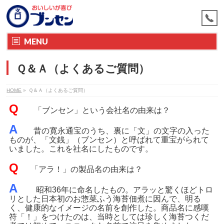
MENU
Ｑ＆Ａ（よくあるご質問）
HOME
»
Ｑ＆Ａ（よくあるご質問）
Q
「ブンセン」という会社名の由来は？
A
昔の寛永通宝のうち、裏に「文」の文字の入った
ものが、「文銭」（ブンセン）と呼ばれて重宝がられて
いました。これを社名にしたものです。
Q
「アラ！」の製品名の由来は？
A
昭和36年に命名したもの。アラッと驚くほどトロ
リとした日本初のお惣菜ふう海苔佃煮に因んで、明る
く、健康的なイメージの名前を創作した。商品名に感嘆
符「！」をつけたのは、当時としては珍しく海苔つくだ