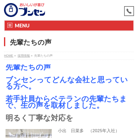
MENU
先輩たちの声
HOME
»
採用情報
»
先輩たちの声
先輩たちの声
ブンセンってどんな会社と思ってい
る方へ。
若手社員からベテランの先輩たちま
で、生の声を取材しました。
明るく丁寧な対応を
小出 日菜多 （2025年入社）