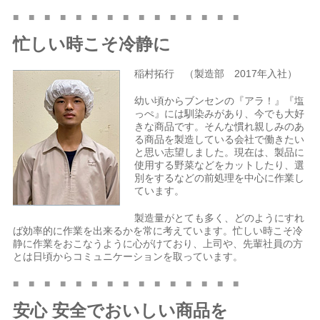
■ ■ ■ ■ ■ ■ ■ ■ ■ ■ ■ ■ ■ ■ ■
忙しい時こそ冷静に
稲村拓行 （製造部 2017年入社）
幼い頃からブンセンの『アラ！』『塩
っぺ』には馴染みがあり、今でも大好
きな商品です。そんな慣れ親しみのあ
る商品を製造している会社で働きたい
と思い志望しました。現在は、製品に
使用する野菜などをカットしたり、選
別をするなどの前処理を中心に作業し
ています。
製造量がとても多く、どのようにすれ
ば効率的に作業を出来るかを常に考えています。忙しい時こそ冷
静に作業をおこなうように心がけており、上司や、先輩社員の方
とは日頃からコミュニケーションを取っています。
■ ■ ■ ■ ■ ■ ■ ■ ■ ■ ■ ■ ■ ■ ■
安心 安全でおいしい商品を