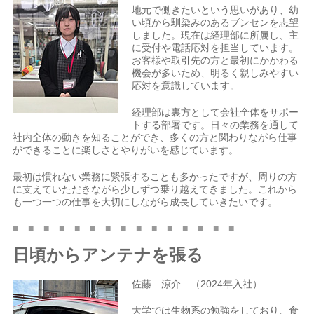
地元で働きたいという思いがあり、幼
い頃から馴染みのあるブンセンを志望
しました。現在は経理部に所属し、主
に受付や電話応対を担当しています。
お客様や取引先の方と最初にかかわる
機会が多いため、明るく親しみやすい
応対を意識しています。
経理部は裏方として会社全体をサポー
トする部署です。日々の業務を通して
社内全体の動きを知ることができ、多くの方と関わりながら仕事
ができることに楽しさとやりがいを感じています。
最初は慣れない業務に緊張することも多かったですが、周りの方
に支えていただきながら少しずつ乗り越えてきました。これから
も一つ一つの仕事を大切にしながら成長していきたいです。
■ ■ ■ ■ ■ ■ ■ ■ ■ ■ ■ ■ ■ ■ ■
日頃からアンテナを張る
佐藤 涼介 （2024年入社）
大学では生物系の勉強をしており、食