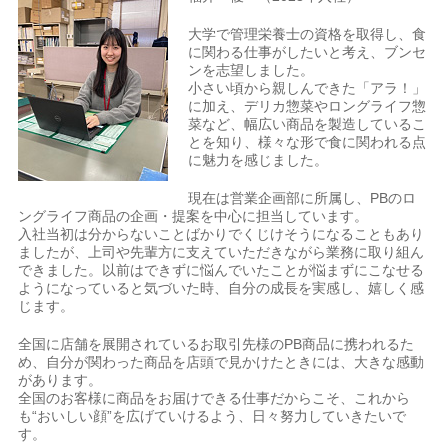
大学で管理栄養士の資格を取得し、食
に関わる仕事がしたいと考え、ブンセ
ンを志望しました。
小さい頃から親しんできた「アラ！」
に加え、デリカ惣菜やロングライフ惣
菜など、幅広い商品を製造しているこ
とを知り、様々な形で食に関われる点
に魅力を感じました。
現在は営業企画部に所属し、PBのロ
ングライフ商品の企画・提案を中心に担当しています。
入社当初は分からないことばかりでくじけそうになることもあり
ましたが、上司や先輩方に支えていただきながら業務に取り組ん
できました。以前はできずに悩んでいたことが悩まずにこなせる
ようになっていると気づいた時、自分の成長を実感し、嬉しく感
じます。
全国に店舗を展開されているお取引先様のPB商品に携われるた
め、自分が関わった商品を店頭で見かけたときには、大きな感動
があります。
全国のお客様に商品をお届けできる仕事だからこそ、これから
も“おいしい顔”を広げていけるよう、日々努力していきたいで
す。