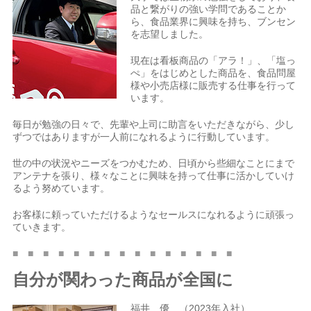
品と繋がりの強い学問であることか
ら、食品業界に興味を持ち、ブンセン
を志望しました。
現在は看板商品の「アラ！」、「塩っ
ぺ」をはじめとした商品を、食品問屋
様や小売店様に販売する仕事を行って
います。
毎日が勉強の日々で、先輩や上司に助言をいただきながら、少し
ずつではありますが一人前になれるように行動しています。
世の中の状況やニーズをつかむため、日頃から些細なことにまで
アンテナを張り、様々なことに興味を持って仕事に活かしていけ
るよう努めています。
お客様に頼っていただけるようなセールスになれるように頑張っ
ていきます。
■ ■ ■ ■ ■ ■ ■ ■ ■ ■ ■ ■ ■ ■ ■
自分が関わった商品が全国に
福井 優 （2023年入社）