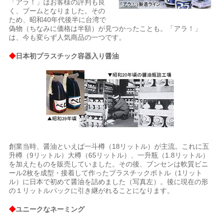
「アラ！」はお客様の評判も良
く、ブームとなりました。その
ため、昭和40年代後半に台湾で
偽物（ちなみに価格は半額）が見つかったことも。「アラ！」
は、今も変らず人気商品の一つです。
◆
日本初プラスチック容器入り醤油
創業当時、醤油といえば一斗樽（18リットル）が主流。これに五
升樽（9リットル）大樽（65リットル）、一升瓶（1.8リットル）
を加えたものを販売していました。その後、ブンセンは軟質ビニ
ール2枚を成型・接着して作ったプラスチックボトル（1リット
ル）に日本で初めて醤油を詰めました（写真左）。後に現在の形
の１リットルパックに引き継がれることになります。
◆
ユニークなネーミング