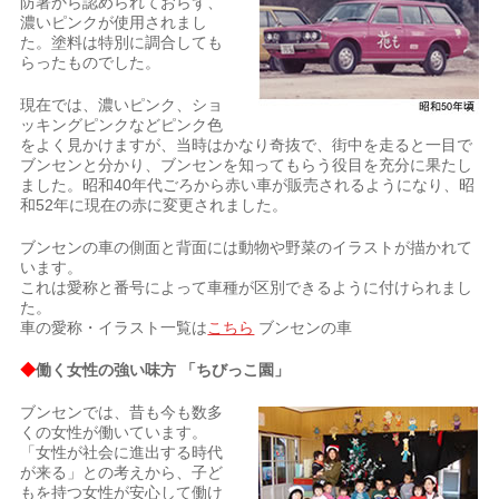
防署から認められておらず、
濃いピンクが使用されまし
た。塗料は特別に調合しても
らったものでした。
現在では、濃いピンク、ショ
ッキングピンクなどピンク色
をよく見かけますが、当時はかなり奇抜で、街中を走ると一目で
ブンセンと分かり、ブンセンを知ってもらう役目を充分に果たし
ました。昭和40年代ごろから赤い車が販売されるようになり、昭
和52年に現在の赤に変更されました。
ブンセンの車の側面と背面には動物や野菜のイラストが描かれて
います。
これは愛称と番号によって車種が区別できるように付けられまし
た。
車の愛称・イラスト一覧は
こちら
ブンセンの車
◆
働く女性の強い味方 「ちびっこ園」
ブンセンでは、昔も今も数多
くの女性が働いています。
「女性が社会に進出する時代
が来る」との考えから、子ど
もを持つ女性が安心して働け