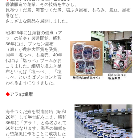
醤油醸造で創業、その技術を生かし、
昆布つくだ煮、海苔つくだ煮、塩ふき昆布、もろみ、煮豆、昆布
巻など、
さまざまな商品を展開しました。
昭和26年には海苔の佃煮（ア
ラ！の前身）製造開始。昭和
36年には、ブンセン昆布
（旭）が農林大臣賞を受賞、
同年「塩っぺ」も発売。40年
代には「塩っぺ」ブームがお
こりました。細切り塩ふき昆
布といえば「塩っぺ」、「塩
っぺ」といえばブンセンと言
われるようになりました。
◆
アラ!は還暦
海苔つくだ煮を製造開始（昭和
26年）して半世紀をこえ、昭和
36年に「アラ！」と命名されて
60年になります。海苔の佃煮を
お惣菜風に作ることに成功した