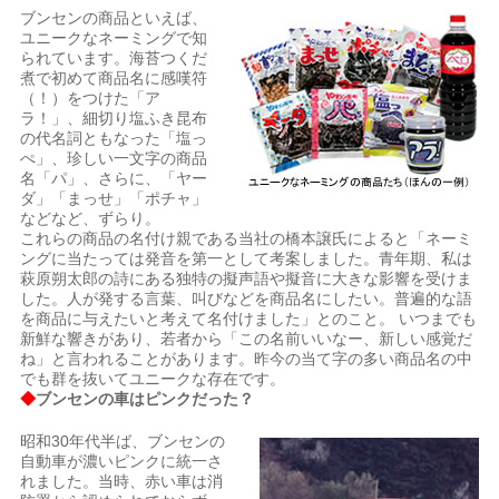
ブンセンの商品といえば、
ユニークなネーミングで知
られています。海苔つくだ
煮で初めて商品名に感嘆符
（！）をつけた「ア
ラ！」、細切り塩ふき昆布
の代名詞ともなった「塩っ
ぺ」、珍しい一文字の商品
名「パ」、さらに、「ヤー
ダ」「まっせ」「ポチャ」
などなど、ずらり。
これらの商品の名付け親である当社の橋本譲氏によると「ネーミ
ングに当たっては発音を第一として考案しました。青年期、私は
萩原朔太郎の詩にある独特の擬声語や擬音に大きな影響を受けま
した。人が発する言葉、叫びなどを商品名にしたい。普遍的な語
を商品に与えたいと考えて名付けました」とのこと。 いつまでも
新鮮な響きがあり、若者から「この名前いいなー、新しい感覚だ
ね」と言われることがあります。昨今の当て字の多い商品名の中
でも群を抜いてユニークな存在です。
◆
ブンセンの車はピンクだった？
昭和30年代半ば、ブンセンの
自動車が濃いピンクに統一さ
れました。当時、赤い車は消