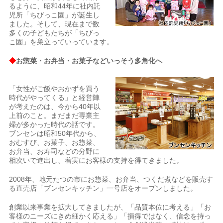
るように、昭和44年に社内託
児所「ちびっこ園」が誕生し
ました。そして、現在まで数
多くの子どもたちが「ちびっ
こ園」を巣立っていっています。
◆
お惣菜・お弁当・お菓子などいっそう多角化へ
「女性がご飯やおかずを買う
時代がやってくる」と経営陣
が考えたのは、今から40年以
上前のこと。まだまだ専業主
婦が多かった時代の話です。
ブンセンは昭和50年代から、
おむすび、お菓子、お惣菜、
お弁当、お寿司などの分野に
相次いで進出し、着実にお客様の支持を得てきました。
2008年、地元たつの市にお惣菜、お弁当、つくだ煮などを販売す
る直売店「ブンセンキッチン」一号店をオープンしました。
創業以来事業を拡大してきましたが、「品質本位に考える」「お
客様のニーズにきめ細かく応える」「損得ではなく、信念を持っ