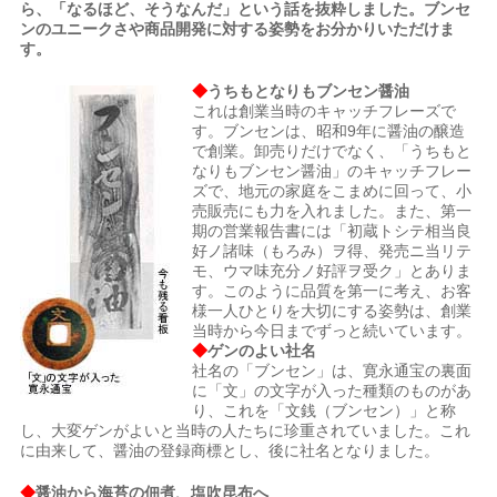
ら、「なるほど、そうなんだ」という話を抜粋しました。ブンセ
ンのユニークさや商品開発に対する姿勢をお分かりいただけま
す。
◆
うちもとなりもブンセン醤油
これは創業当時のキャッチフレーズで
す。ブンセンは、昭和9年に醤油の醸造
で創業。卸売りだけでなく、「うちもと
なりもブンセン醤油」のキャッチフレー
ズで、地元の家庭をこまめに回って、小
売販売にも力を入れました。また、第一
期の営業報告書には「初蔵トシテ相当良
好ノ諸味（もろみ）ヲ得、発売ニ当リテ
モ、ウマ味充分ノ好評ヲ受ク」とありま
す。このように品質を第一に考え、お客
様一人ひとりを大切にする姿勢は、創業
当時から今日までずっと続いています。
◆
ゲンのよい社名
社名の「ブンセン」は、寛永通宝の裏面
に「文」の文字が入った種類のものがあ
り、これを「文銭（ブンセン）」と称
し、大変ゲンがよいと当時の人たちに珍重されていました。これ
に由来して、醤油の登録商標とし、後に社名となりました。
◆
醤油から海苔の佃煮、塩吹昆布へ