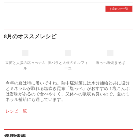
お知らせ一覧
8月のオススメレシピ
豆苗と人参の塩っぺナム
豚バラと大根のミルフィ
塩っぺ塩焼きそば
ル
ーユ
今年の夏は特に暑いですね。熱中症対策には水分補給と共に塩分
とミネラルが取れる塩吹き昆布「塩っぺ」がおすすめ！塩こんぶ
は旨味があるので食べやすく、又体への吸収も良いので、夏のミ
ネラル補給にも適しています。
レシピ一覧
採用情報