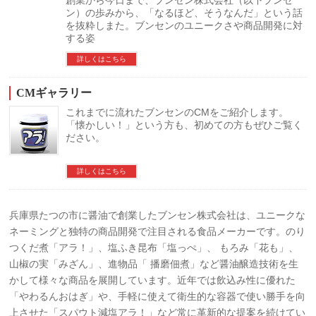
ン）の歩みから、「なるほど、そうなんだ」という話
を抜粋しまた。ブンセンのユニークさや商品開発に対
する姿
詳しくはこちら
CMギャラリー
これまでに流れたブンセンのCMをご紹介します。
「懐かしい！」という方も、初めての方もぜひご覧く
ださい。
詳しくはこちら
兵庫県たつの市に醤油で創業したブンセン株式会社は、ユニークな
ネーミングと独特の商品開発で注目される食品メーカーです。のり
つくだ煮「アラ！」、塩ふき昆布「塩っぺ」、 もろみ「花も」、
山椒の実「みざん」、進物品「 播磨佃煮」など醤油醸造技術を生
かして様々な商品を展開しています。近年では飲込み性に優れた
「やわるんおはぎ」や、手軽に使えて衛生的な容器で使い勝手を向
上させた「スパウト減塩アラ！」など常に革新的な提案を続けてい