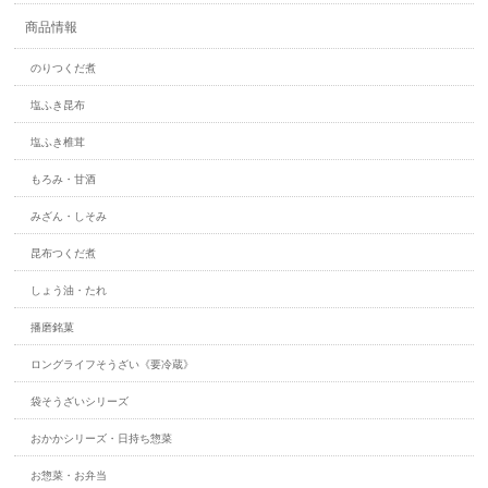
商品情報
のりつくだ煮
塩ふき昆布
塩ふき椎茸
もろみ・甘酒
みざん・しそみ
昆布つくだ煮
しょう油・たれ
播磨銘菓
ロングライフそうざい《要冷蔵》
袋そうざいシリーズ
おかかシリーズ・日持ち惣菜
お惣菜・お弁当