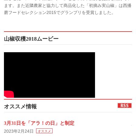
ます。また近隣農家と協力して商品化した「初摘み実山椒」は西播
磨フードセレクション2015でグランプリを受賞しました。
山椒収穫2018ムービー
RSS
オススメ情報
3月31日を「アラ！の日」と制定
2023年2月24日
オススメ