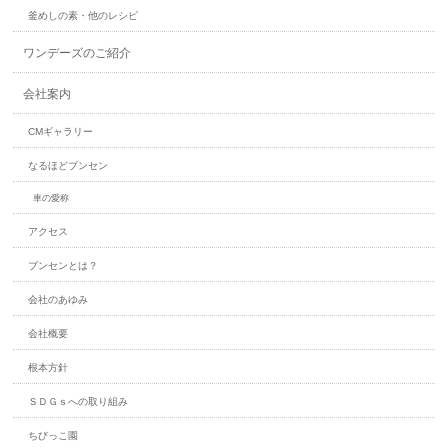
釜めしの素・他のレシピ
ワンデーズのご紹介
会社案内
CMギャラリー
なるほどブンセン
車の愛称
アクセス
ブンセンとは？
会社のあゆみ
会社概要
根本方針
ＳＤＧｓへの取り組み
ちびっこ園