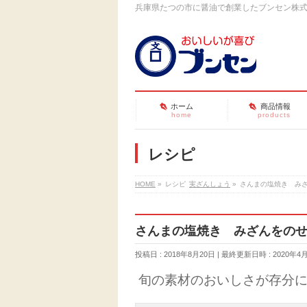
兵庫県たつの市に醤油で創業したブンセン株
ホーム
商品情報
home
products
レシピ
HOME
»
レシピ
実ざんしょう
»
さんまの塩焼き み
さんまの塩焼き みざんをの
投稿日 : 2018年8月20日
最終更新日時 : 2020年4
旬の素材のおいしさが存分