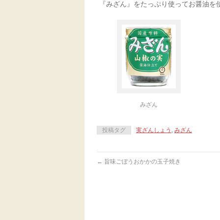
『みざん』をたっぷり使ってお醤油を
みざん
投稿タグ
実ざんしょう
,
みざん
←
旨味ごぼうおかかの玉子焼き