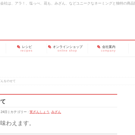
式会社は、アラ！、塩っぺ、花も、みざん、などユニークなネーミングと独特の商品
レシピ
オンラインショップ
会社案内
recipes
online shop
company
ざんをのせて
せて
月24日
カテゴリー :
実ざんしょう
,
みざん
に味わえます。