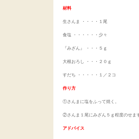
材料
生さんま ・・・・１尾
食塩 ・・・・・・少々
『みざん』 ・・・５ｇ
大根おろし ・・・２０ｇ
すだち ・・・・・１／２コ
作り方
①さんまに塩をふって焼く。
②さんま１尾にみざん５ｇ程度のせま
アドバイス