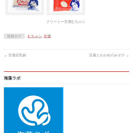
クリーミー甘酒むちゃン
投稿タグ
むちゃン
,
甘酒
←
甘酒豆乳鍋
豆腐とわかめのみそ汁
→
海藻ラボ