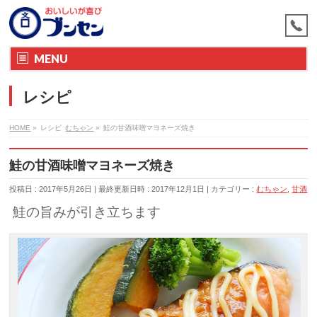
MENU
レシピ
HOME
»
レシピ
むちゃン
»
鮭の甘酒味噌マヨネーズ焼き
鮭の甘酒味噌マヨネーズ焼き
投稿日 : 2017年5月26日
最終更新日時 : 2017年12月1日
カテゴリー :
むちゃン
,
甘酒
鮭の旨みが引き立ちます