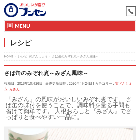
MENU
レシピ
HOME
»
レシピ
実ざんしょう
»
さば缶のみぞれ煮～みざん風味～
さば缶のみぞれ煮～みざん風味～
投稿日 : 2018年10月26日
最終更新日時 : 2020年4月24日
カテゴリー :
実ざんしょ
う
,
みざん
『みざん』の風味がおいしいみぞれ煮です。 さ
ば缶の味付を使うことで、調味料を量る手間も
省けて簡単です。 大根おろしと『みざん』でさ
っぱりと食べやすい一品に。