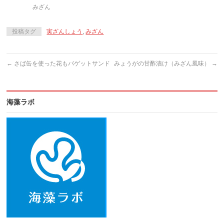
みざん
投稿タグ
実ざんしょう
,
みざん
←
さば缶を使った花もバゲットサンド
みょうがの甘酢漬け（みざん風味）
→
海藻ラボ