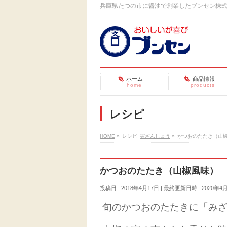
兵庫県たつの市に醤油で創業したブンセン株
ホーム
商品情報
home
products
レシピ
HOME
»
レシピ
実ざんしょう
»
かつおのたたき（山
かつおのたたき（山椒風味）
投稿日 : 2018年4月17日
最終更新日時 : 2020年4
旬のかつおのたたきに「み