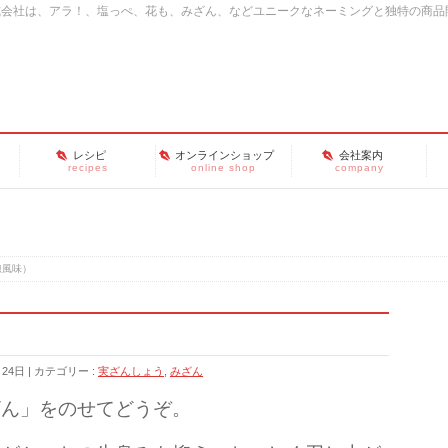
式会社は、アラ！、塩っぺ、花も、みざん、などユニークなネーミングと独特の商品
レシピ
オンラインショップ
会社案内
recipes
online shop
company
椒風味）
月24日
カテゴリー :
実ざんしょう
,
みざん
ざん」をのせてどうぞ。