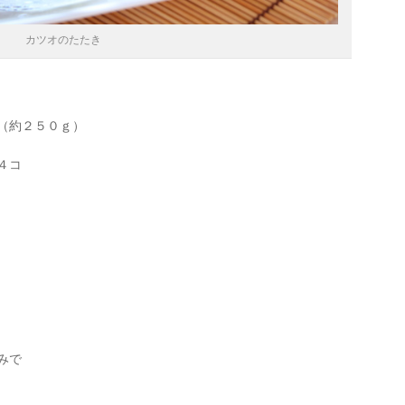
カツオのたたき
（約２５０ｇ）
４コ
みで