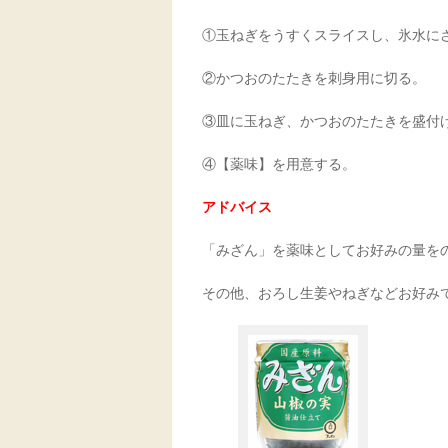
①玉ねぎをうすくスライスし、氷水に
②かつおのたたきを刺身用に切る。
③皿に玉ねぎ、かつおのたたきを盛付
④【薬味】を用意する。
アドバイス
「みざん」を薬味としてお好みの量を
その他、おろし生姜やねぎなどお好み