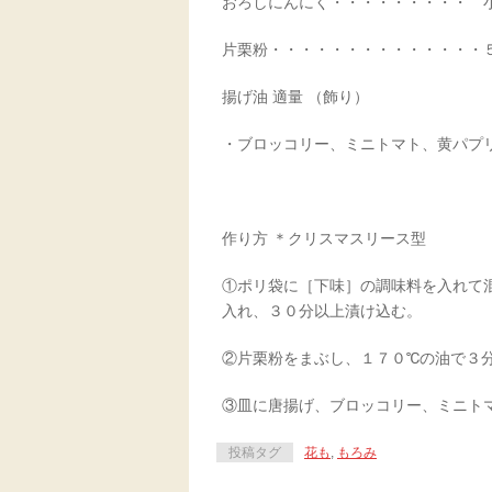
おろしにんにく・・・・・・・・・ 小
片栗粉・・・・・・・・・・・・・・
揚げ油 適量 （飾り）
・ブロッコリー、ミニトマト、黄パプ
作り方 ＊クリスマスリース型
①ポリ袋に［下味］の調味料を入れて
入れ、３０分以上漬け込む。
②片栗粉をまぶし、１７０℃の油で３
③皿に唐揚げ、ブロッコリー、ミニト
投稿タグ
花も
,
もろみ