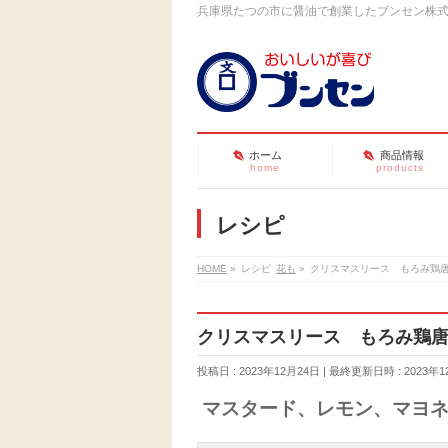
兵庫県たつの市に醤油で創業したブンセン株
ホーム
商品情報
home
products
レシピ
HOME
»
レシピ
花も
»
クリスマスリース もろみ鶏
クリスマスリース もろみ鶏
投稿日 : 2023年12月24日
最終更新日時 : 2023年1
マスタード、レモン、マヨ