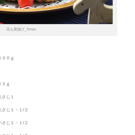
花も唐揚げ_Xmas
５００ｇ
６５ｇ
大さじ１
さじ１・１/２
さじ１・１/２