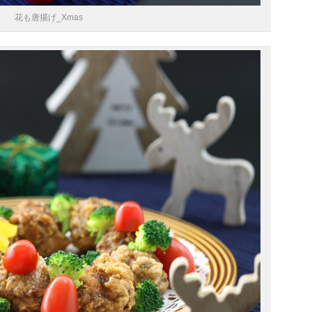
花も唐揚げ_Xmas