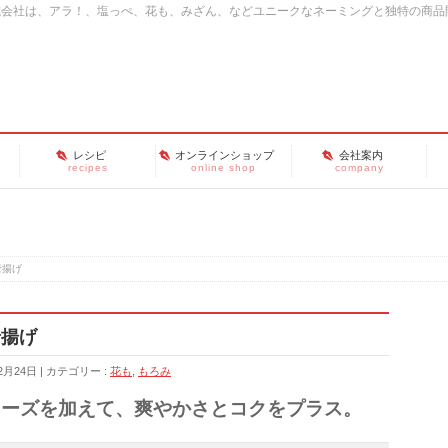
式会社は、アラ！、塩っぺ、花も、みざん、などユニークなネーミングと独特の商品
レシピ
オンラインショップ
会社案内
recipes
online shop
company
唐揚げ
唐揚げ
2月24日
カテゴリー :
花も
,
もろみ
ネーズを加えて、爽やかさとコクをプラス。