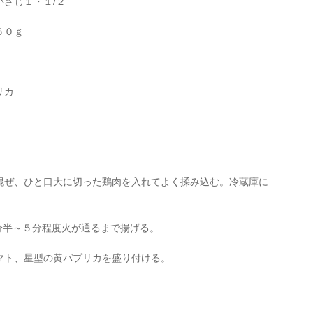
さじ１・１/２
５０ｇ
リカ
混ぜ、ひと口大に切った鶏肉を入れてよく揉み込む。冷蔵庫に
分半～５分程度火が通るまで揚げる。
マト、星型の黄パプリカを盛り付ける。