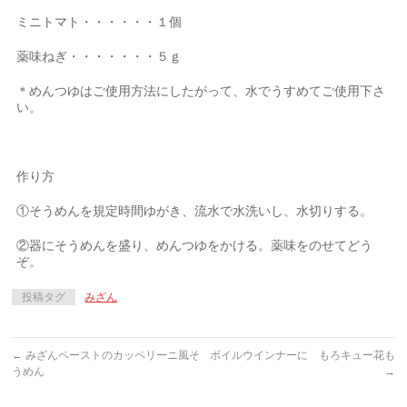
ミニトマト・・・・・・１個
薬味ねぎ・・・・・・・５ｇ
＊めんつゆはご使用方法にしたがって、水でうすめてご使用下さ
い。
作り方
①そうめんを規定時間ゆがき、流水で水洗いし、水切りする。
②器にそうめんを盛り、めんつゆをかける。薬味をのせてどう
ぞ。
投稿タグ
みざん
←
みざんペーストのカッペリーニ風そ
ボイルウインナーに もろキュー花も
うめん
→