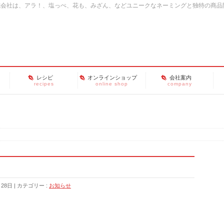
式会社は、アラ！、塩っぺ、花も、みざん、などユニークなネーミングと独特の商品
レシピ
オンラインショップ
会社案内
recipes
online shop
company
月28日
カテゴリー :
お知らせ