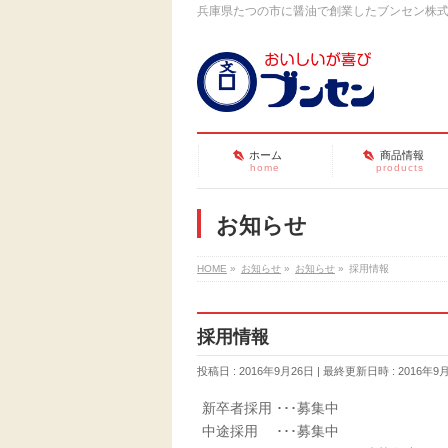
兵庫県たつの市に醤油で創業したブンセン株
ホーム
商品情報
home
products
お知らせ
HOME
»
お知らせ
»
お知らせ
»
採用情報
採用情報
投稿日 : 2016年9月26日
最終更新日時 : 2016年9
新卒者採用 ･･･募集中
中途採用 ･･･募集中