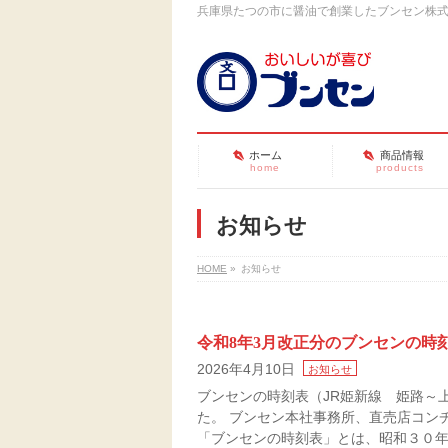
兵庫県たつの市に醤油で創業したブンセン株
ホーム
商品情報
home
products
お知らせ
HOME
»
お知らせ
令和8年3月改正分のブンセンの時
2026年4月10日
お知らせ
ブンセンの時刻表（JR姫新線 姫路～
た。 ブンセン本社事務所、直売店コン
「ブンセンの時刻表」とは、昭和３０年