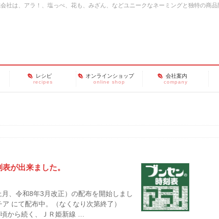
式会社は、アラ！、塩っぺ、花も、みざん、などユニークなネーミングと独特の商品
レシピ
オンラインショップ
会社案内
recipes
online shop
company
刻表が出来ました。
上月、令和8年3月改正）の配布を開始しまし
チア にて配布中。（なくなり次第終了）
頃から続く、ＪＲ姫新線 …