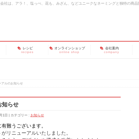
式会社は、アラ！、塩っぺ、花も、みざん、などユニークなネーミングと独特の商品
レシピ
オンラインショップ
会社案内
recipes
online shop
company
ーアルのお知らせ
お知らせ
2月1日
カテゴリー :
お知らせ
に有難うございます。
トがリニューアルいたしました。