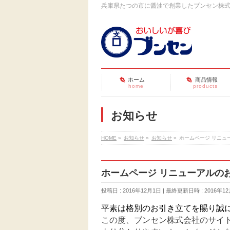
兵庫県たつの市に醤油で創業したブンセン株
ホーム
商品情報
home
products
お知らせ
HOME
»
お知らせ
»
お知らせ
»
ホームページ リニュ
ホームページ リニューアルの
投稿日 : 2016年12月1日
最終更新日時 : 2016年1
平素は格別のお引き立てを賜り誠
この度、ブンセン株式会社のサイ