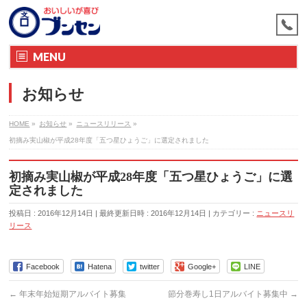
MENU
お知らせ
HOME
»
お知らせ
»
ニュースリリース
»
初摘み実山椒が平成28年度「五つ星ひょうご」に選定されました
初摘み実山椒が平成28年度「五つ星ひょうご」に選
定されました
投稿日 : 2016年12月14日
最終更新日時 : 2016年12月14日
カテゴリー :
ニュースリ
リース
Facebook
Hatena
twitter
Google+
LINE
←
年末年始短期アルバイト募集
節分巻寿し1日アルバイト募集中
→