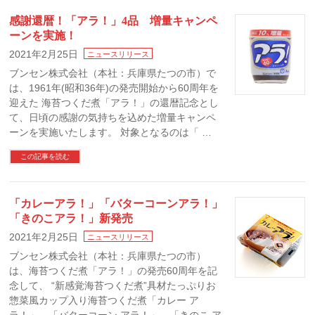
感謝還暦！「アラ！」4品 増量キャンペ
ーンを実施！
2021年2月25日
ニュースリリース
ブンセン株式会社（本社：兵庫県たつの市）で
は、1961年(昭和36年)の発売開始から60周年を
迎えた 海苔つくだ煮「アラ！」の還暦記念とし
て、日頃の感謝の気持ちを込めた増量キャンペ
ーンを実施いたします。 対象となるのは「 …
この記事を読む
「カレーアラ！」「バターコーンアラ！」
「きのこアラ！」新発売
2021年2月25日
ニュースリリース
ブンセン株式会社（本社：兵庫県たつの市）
は、海苔つくだ煮「アラ！」の発売60周年を記
念して、 “新感覚海苔つくだ煮”具材たっぷりお
惣菜風カップ入り海苔つくだ煮「カレー ア