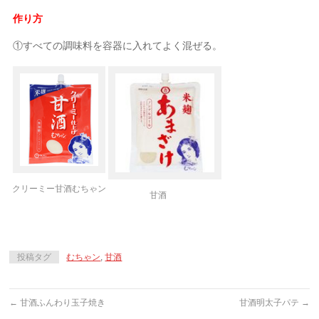
作り方
①すべての調味料を容器に入れてよく混ぜる。
クリーミー甘酒むちゃン
甘酒
投稿タグ
むちゃン
,
甘酒
←
甘酒ふんわり玉子焼き
甘酒明太子パテ
→