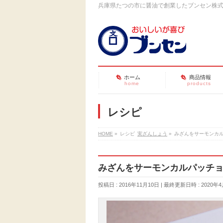
兵庫県たつの市に醤油で創業したブンセン株
ホーム
商品情報
home
products
レシピ
HOME
»
レシピ
実ざんしょう
»
みざんをサーモンカル
みざんをサーモンカルパッチ
投稿日 : 2016年11月10日
最終更新日時 : 2020年4