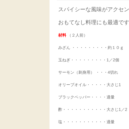
スパイシーな風味がアクセ
おもてなし料理にも最適で
材料
（２人前）
みざん ・・・・・・・・・約１０ｇ
玉ねぎ・・・・・・・・・
1／2
個
サーモン（刺身用）
・・・4
切れ
オリーブオイル・・・・・大さじ
1
ブラックペッパー・・・・適量
酢・・・・・・・・・・・
大さじ
1／2
塩・・・・・・・・・・・適量