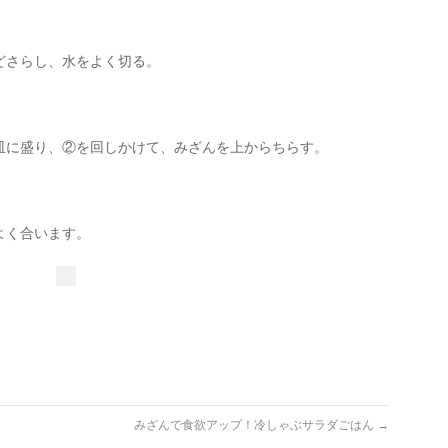
どさらし、水をよく切る。
皿に盛り、②を回しかけて、みざんを上からちらす。
よく合います。
みざんで食欲アップ！冷しゃぶサラダごはん
→