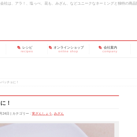
式会社は、アラ！、塩っぺ、花も、みざん、などユニークなネーミングと独特の商品
レシピ
オンラインショップ
会社案内
recipes
online shop
company
パッチョに！
ョに！
月24日
カテゴリー :
実ざんしょう
,
みざん