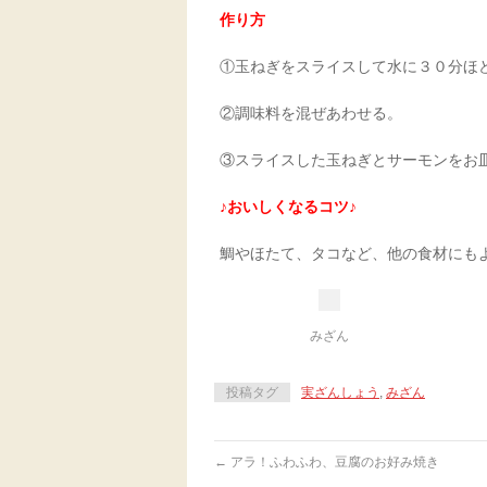
作り方
①玉ねぎをスライスして水に３０分ほ
②調味料を混ぜあわせる。
③スライスした玉ねぎとサーモンをお
♪
おいしくなるコツ
♪
鯛やほたて、タコなど、他の食材にも
みざん
投稿タグ
実ざんしょう
,
みざん
←
アラ！ふわふわ、豆腐のお好み焼き