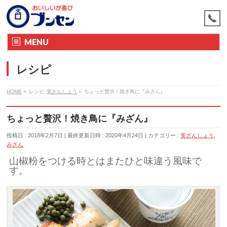
MENU
レシピ
HOME
»
レシピ
実ざんしょう
»
ちょっと贅沢！焼き鳥に『みざん』
ちょっと贅沢！焼き鳥に『みざん』
投稿日 : 2018年2月7日
最終更新日時 : 2020年4月24日
カテゴリー :
実ざんしょう
,
みざん
山椒粉をつける時とはまたひと味違う風味で
す。