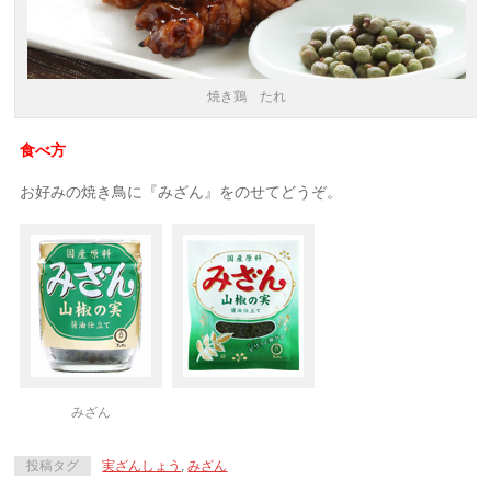
焼き鶏 たれ
食べ方
お好みの焼き鳥に『みざん』をのせてどうぞ。
みざん
投稿タグ
実ざんしょう
,
みざん