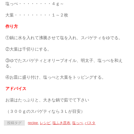
塩っぺ・・・・・・・・４ｇ～
大葉・・・・・・・・・１～２枚
作り方
①鍋に水を入れて沸騰させて塩を入れ、スパゲティをゆでる。
②大葉は千切りにする。
③ゆでたスパゲティとオリーブオイル、明太子、塩っぺを和え
る。
④お皿に盛り付け、塩っぺと大葉をトッピングする。
アドバイス
お湯はたっぷりと、大きな鍋で茹でて下さい
（３００ｇのスパゲティなら３Ｌが目安）
投稿タグ
recipe
,
レシピ
,
塩ふき昆布
,
塩っぺ
,
パスタ