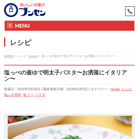
MENU
レシピ
HOME
»
レシピ
recipe
»
塩っぺの釜ゆで明太子パスタ〜お洒落にイタリアン〜
塩っぺの釜ゆで明太子パスタ〜お洒落にイタリア
ン〜
投稿日 : 2016年9月28日
最終更新日時 : 2024年8月5日
カテゴリー :
recipe
,
レシピ
,
塩ふき昆布
,
塩っぺ
,
パスタ