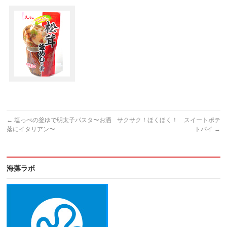
←
塩っぺの釜ゆで明太子パスタ〜お洒
サクサク！ほくほく！ スイートポテ
落にイタリアン〜
トパイ
→
海藻ラボ