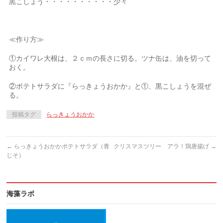
黒こしょう・・・・・・・・・・少々
≪作り方≫
①カイワレ大根は、２ｃｍの長さに切る。ツナ缶は、油を切って
おく。
②ポテトサラダに『らっきょうおかか』と①、黒こしょうを混ぜ
る。
投稿タグ
らっきょうおかか
←
らっきょうおかかポテトサラダ（青
クリスマスツリー アラ！鶏唐揚げ
→
じそ）
海藻ラボ