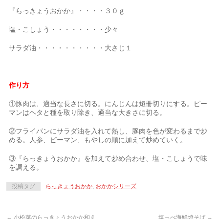
『らっきょうおかか』・・・・３０ｇ
塩・こしょう・・・・・・・・少々
サラダ油・・・・・・・・・・大さじ１
作り方
①豚肉は、適当な長さに切る。にんじんは短冊切りにする。ピー
マンはヘタと種を取り除き、適当な大きさに切る。
②フライパンにサラダ油を入れて熱し、豚肉を色が変わるまで炒
める。人参、ピーマン、もやしの順に加えて炒めていく。
③『らっきょうおかか』を加えて炒め合わせ、塩・こしょうで味
を調える。
投稿タグ
らっきょうおかか
,
おかかシリーズ
←
小松菜のらっきょうおかか和え
塩っぺ海鮮焼そば
→