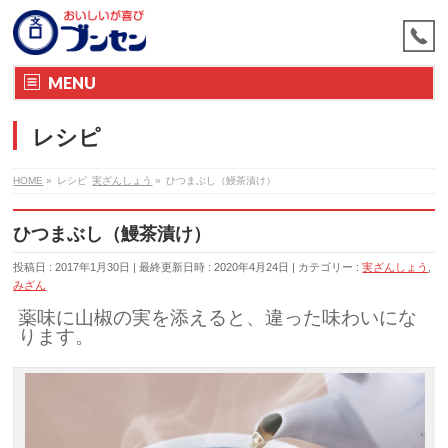
MENU
レシピ
HOME
»
レシピ
実ざんしょう
»
ひつまぶし（鰻茶漬け）
ひつまぶし（鰻茶漬け）
投稿日 : 2017年1月30日
最終更新日時 : 2020年4月24日
カテゴリー :
実ざんしょう
,
みざん
薬味に山椒の実を添えると、違った味わいにな
ります。