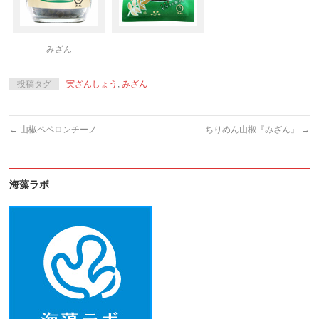
みざん
投稿タグ
実ざんしょう
,
みざん
←
山椒ペペロンチーノ
ちりめん山椒『みざん』
→
海藻ラボ