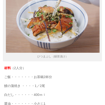
ひつまぶし（鰻茶漬け）
材料
（2人分）
ご飯・・・・・・・お茶碗2杯分
鰻の蒲焼き ・・・・1／2尾
白だし・・・・・・400ｍｌ
醤油・・・・・・・小さじ1