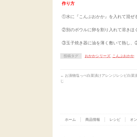
作り方
①水に『こんぶおかか』を入れて混ぜ
②別のボウルに卵を割り入れて溶きほ
③玉子焼き器に油を薄く敷いて熱し、
投稿タグ
おかかシリーズ
,
こんぶおかか
←
お漬物塩っぺ白菜漬けアレンジレシピ白菜
じ
ホーム
商品情報
レシピ
オ