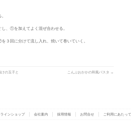
る。
ぐし、①を加えてよく混ぜ合わせる。
②を３回に分けて流し入れ、焼いて巻いていく。
漬けの玉子と
こんぶおかかの和風パスタ
→
ンラインショップ
会社案内
採用情報
お問合せ
ご利用にあたっ