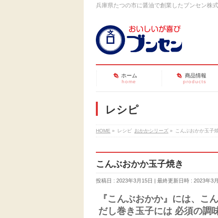
兵庫県たつの市に醤油で創業したブンセン株
ホーム
商品情報
home
products
レシピ
HOME
»
レシピ
おかかシリーズ
»
こんぶおかか玉子
こんぶおかか玉子焼き
投稿日 : 2023年3月15日
最終更新日時 : 2023年3
『こんぶおかか』には、こ
だし巻き玉子には 必須の調