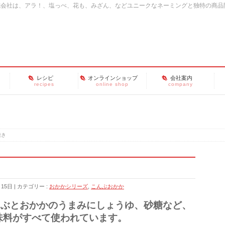
式会社は、アラ！、塩っぺ、花も、みざん、などユニークなネーミングと独特の商品
レシピ
オンラインショップ
会社案内
recipes
online shop
company
焼き
月15日
カテゴリー :
おかかシリーズ
,
こんぶおかか
んぶとおかかのうまみにしょうゆ、砂糖など、
味料がすべて使われています。