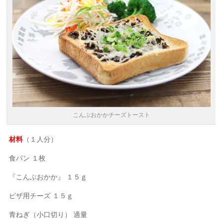
こんぶおかかチーズトースト
材料
（１人分）
食パン １枚
『こんぶおかか』 １５ｇ
ピザ用チーズ １５ｇ
青ねぎ（小口切り） 適量