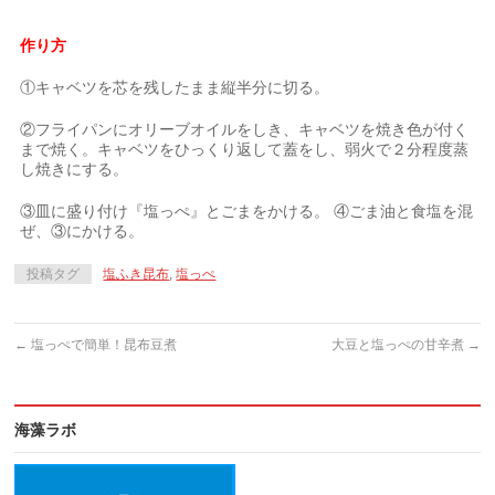
作り方
①キャベツを芯を残したまま縦半分に切る。
②フライパンにオリーブオイルをしき、キャベツを焼き色が付く
まで焼く。キャベツをひっくり返して蓋をし、弱火で２分程度蒸
し焼きにする。
③皿に盛り付け『塩っぺ』とごまをかける。 ④ごま油と食塩を混
ぜ、③にかける。
投稿タグ
塩ふき昆布
,
塩っぺ
←
塩っぺで簡単！昆布豆煮
大豆と塩っぺの甘辛煮
→
海藻ラボ