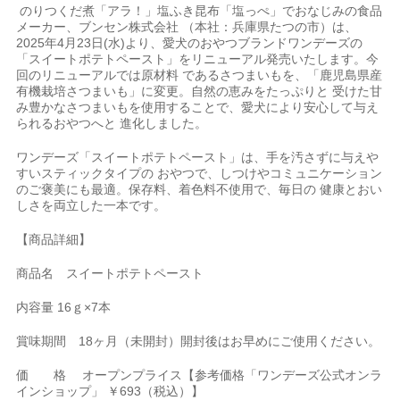
のりつくだ煮「アラ！」塩ふき昆布「塩っぺ」でおなじみの食品
メーカー、ブンセン株式会社 （本社：兵庫県たつの市）は、
2025年4月23日(水)より、愛犬のおやつブランドワンデーズの
「スイートポテトペースト」をリニューアル発売いたします。今
回のリニューアルでは原材料 であるさつまいもを、「鹿児島県産
有機栽培さつまいも」に変更。自然の恵みをたっぷりと 受けた甘
み豊かなさつまいもを使用することで、愛犬により安心して与え
られるおやつへと 進化しました。
ワンデーズ「スイートポテトペースト」は、手を汚さずに与えや
すいスティックタイプの おやつで、しつけやコミュニケーション
のご褒美にも最適。保存料、着色料不使用で、毎日の 健康とおい
しさを両立した一本です。
【商品詳細】
商品名 スイートポテトペースト
内容量 16ｇ×7本
賞味期間 18ヶ月（未開封）開封後はお早めにご使用ください。
価 格 オープンプライス【参考価格「ワンデーズ公式オンラ
インショップ」 ￥693（税込）】