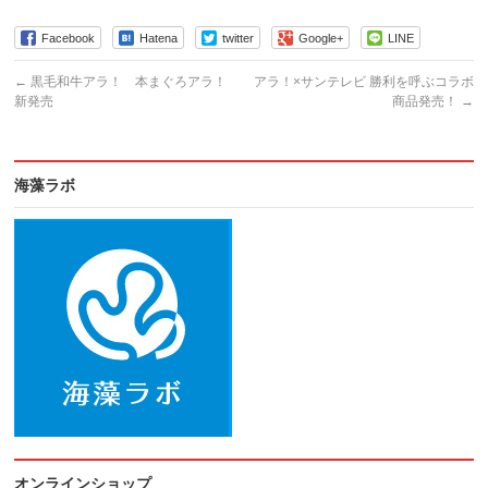
Facebook
Hatena
twitter
Google+
LINE
←
黒毛和牛アラ！ 本まぐろアラ！
アラ！×サンテレビ 勝利を呼ぶコラボ
新発売
商品発売！
→
海藻ラボ
オンラインショップ