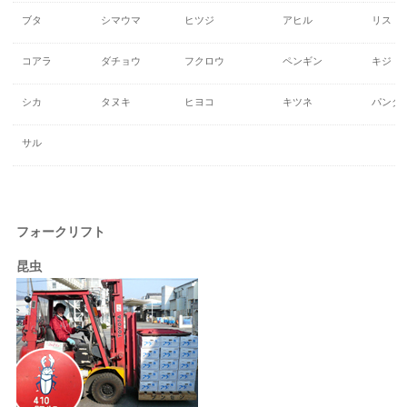
ブタ
シマウマ
ヒツジ
アヒル
リス
コアラ
ダチョウ
フクロウ
ペンギン
キジ
シカ
タヌキ
ヒヨコ
キツネ
パンダ
サル
フォークリフト
昆虫