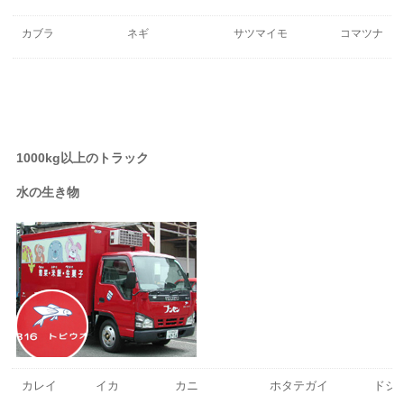
カブラ
ネギ
サツマイモ
コマツナ
1000kg以上のトラック
水の生き物
カレイ
イカ
カニ
ホタテガイ
ドジ