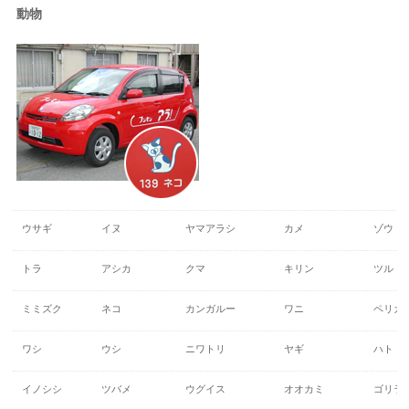
動物
ウサギ
イヌ
ヤマアラシ
カメ
ゾウ
トラ
アシカ
クマ
キリン
ツル
ミミズク
ネコ
カンガルー
ワニ
ペリカ
ワシ
ウシ
ニワトリ
ヤギ
ハト
イノシシ
ツバメ
ウグイス
オオカミ
ゴリラ