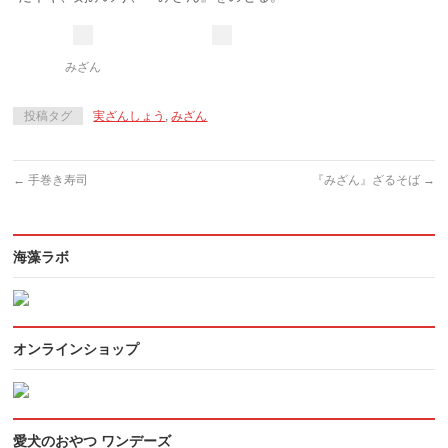
みざん
投稿タグ
実ざんしょう
,
みざん
←
手巻き寿司
『みざん』ざるそば
→
海藻ラボ
オンラインショップ
愛犬のおやつ ワンデーズ