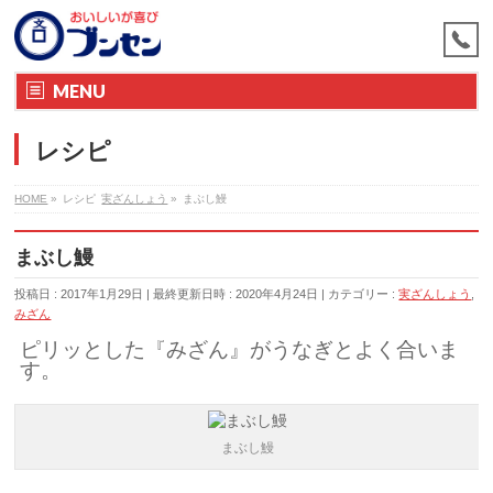
MENU
レシピ
HOME
»
レシピ
実ざんしょう
»
まぶし鰻
まぶし鰻
投稿日 : 2017年1月29日
最終更新日時 : 2020年4月24日
カテゴリー :
実ざんしょう
,
みざん
ピリッとした『みざん』がうなぎとよく合いま
す。
まぶし鰻