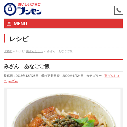
MENU
レシピ
HOME
»
レシピ
実ざんしょう
»
みざん あなごご飯
みざん あなごご飯
投稿日 : 2016年12月28日
最終更新日時 : 2020年4月24日
カテゴリー :
実ざんしょ
う
,
みざん