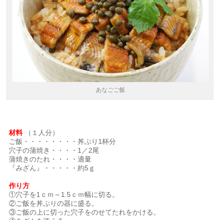
あなごご飯
｜
材料
（１人分）
ご飯・・・・・・・・丼ぶり1杯分
穴子の蒲焼き・・・・1／2尾
蒲焼きのたれ・・・・適量
『みざん』・・・・・約5ｇ
｜
作り方
①穴子を1ｃｍ～1.5ｃｍ幅に切る。
②ご飯を丼ぶりの器に盛る。
③ご飯の上に切った穴子をのせてたれをかける。