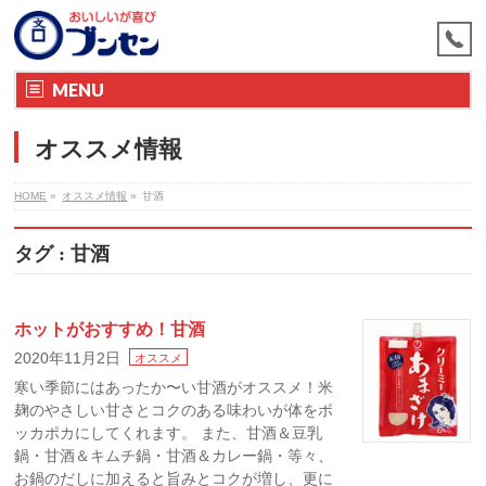
MENU
オススメ情報
HOME
»
オススメ情報
»
甘酒
タグ : 甘酒
ホットがおすすめ！甘酒
2020年11月2日
オススメ
寒い季節にはあったか〜い甘酒がオススメ！米
麹のやさしい甘さとコクのある味わいが体をポ
ッカポカにしてくれます。 また、甘酒＆豆乳
鍋・甘酒＆キムチ鍋・甘酒＆カレー鍋・等々、
お鍋のだしに加えると旨みとコクが増し、更に