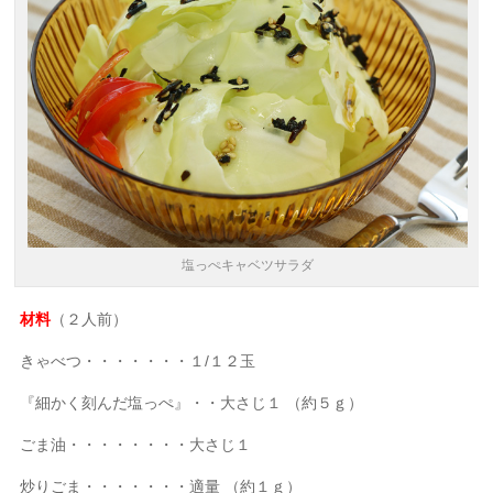
塩っぺキャベツサラダ
材料
（２人前）
きゃべつ・・・・・・・１/１２玉
『細かく刻んだ塩っぺ』・・大さじ１ （約５ｇ）
ごま油・・・・・・・・大さじ１
炒りごま・・・・・・・適量 （約１ｇ）