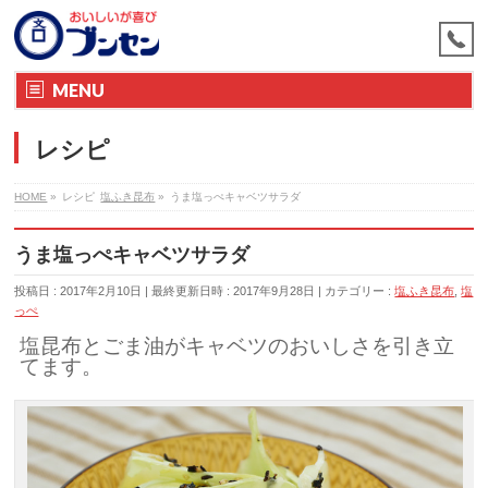
MENU
レシピ
HOME
»
レシピ
塩ふき昆布
»
うま塩っぺキャベツサラダ
うま塩っぺキャベツサラダ
投稿日 : 2017年2月10日
最終更新日時 : 2017年9月28日
カテゴリー :
塩ふき昆布
,
塩
っぺ
塩昆布とごま油がキャベツのおいしさを引き立
てます。