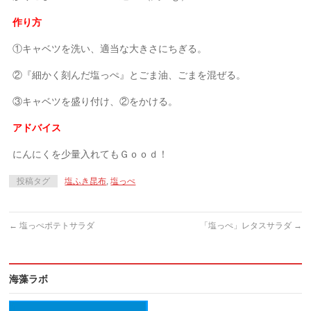
作り方
①キャベツを洗い、適当な大きさにちぎる。
②『細かく刻んだ塩っぺ』とごま油、ごまを混ぜる。
③キャベツを盛り付け、②をかける。
アドバイス
にんにくを少量入れてもＧｏｏｄ！
投稿タグ
塩ふき昆布
,
塩っぺ
←
塩っぺポテトサラダ
「塩っぺ」レタスサラダ
→
海藻ラボ