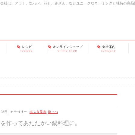
式会社は、アラ！、塩っぺ、花も、みざん、などユニークなネーミングと独特の商品
レシピ
オンラインショップ
会社案内
recipes
online shop
company
月28日
カテゴリー :
塩ふき昆布
,
塩っぺ
汁を作ってあたたかい鍋料理に。