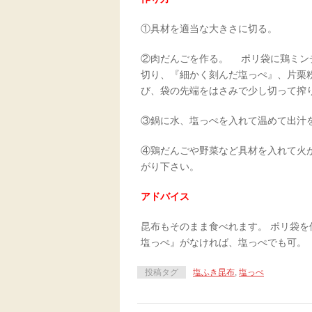
①具材を適当な大きさに切る。
②肉だんごを作る。 ポリ袋に鶏ミン
切り、『細かく刻んだ塩っぺ』、片
び、袋の先端をはさみで少し切って搾
③鍋に水、塩っぺを入れて温めて出汁
④鶏だんごや野菜など具材を入れて火
がり下さい。
アドバイス
昆布もそのまま食べれます。 ポリ袋
塩っぺ』がなければ、塩っぺでも可。
投稿タグ
塩ふき昆布
,
塩っぺ