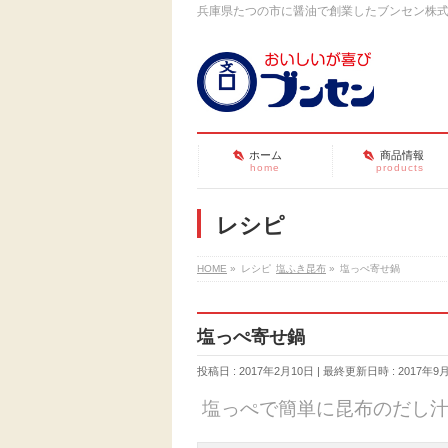
兵庫県たつの市に醤油で創業したブンセン株
ホーム
商品情報
home
products
レシピ
HOME
»
レシピ
塩ふき昆布
»
塩っぺ寄せ鍋
塩っぺ寄せ鍋
投稿日 : 2017年2月10日
最終更新日時 : 2017年9
塩っぺで簡単に昆布のだし