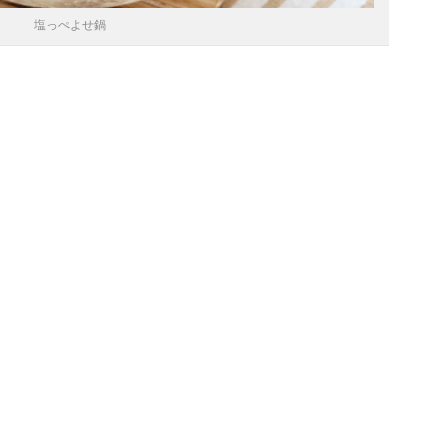
塩っぺよせ鍋