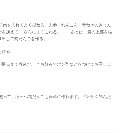
チ肉を入れてよく捏ねる。人参・れんこん・青ねぎのみじん
栗粉を加えて さらによくこねる。 あとは、袋の上部を結
り出して肉だんごを作る。
を作る。
が通るまで煮込む。 ＊お好みでポン酢などをつけてお召し上
を使って、塩っぺ鶏だんごも簡単に作れます。『細かく刻んだ