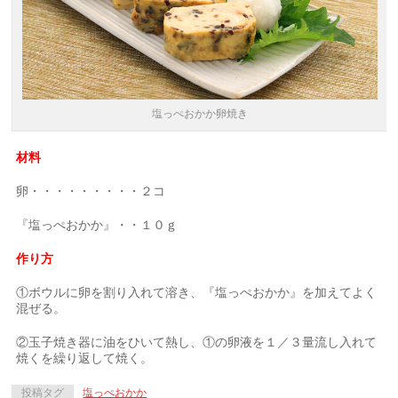
塩っぺおかか卵焼き
材料
卵・・・・・・・・・２コ
『塩っぺおかか』・・１０ｇ
作り方
①ボウルに卵を割り入れて溶き、『塩っぺおかか』を加えてよく
混ぜる。
②玉子焼き器に油をひいて熱し、①の卵液を１／３量流し入れて
焼くを繰り返して焼く。
投稿タグ
塩っぺおかか