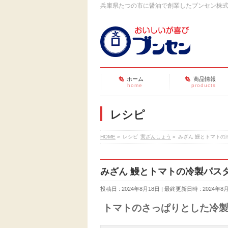
兵庫県たつの市に醤油で創業したブンセン株
ホーム
商品情報
home
products
レシピ
HOME
»
レシピ
実ざんしょう
»
みざん 鰻とトマトの
みざん 鰻とトマトの冷製パス
投稿日 : 2024年8月18日
最終更新日時 : 2024年8
トマトのさっぱりとした冷