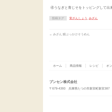
④うなぎと青じそをトッピングして出
投稿タグ
実ざんしょう
,
みざん
←
みざん 鰻ぶっかけそうめん
ホーム
商品情報
レシピ
オ
ブンセン株式会社
〒679-4393 兵庫県たつの市新宮町新宮387