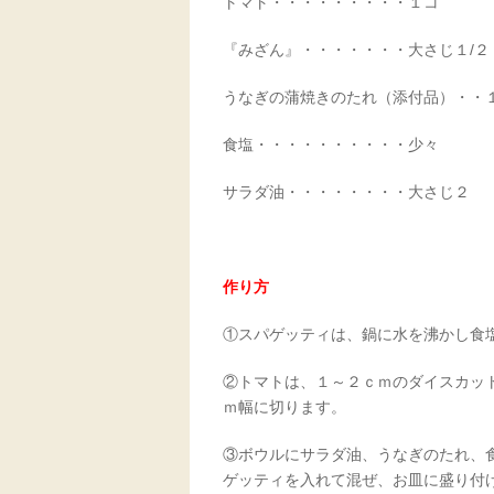
トマト・・・・・・・・・１コ
『みざん』・・・・・・・大さじ１/２
うなぎの蒲焼きのたれ（添付品）・・
食塩・・・・・・・・・・少々
サラダ油・・・・・・・・大さじ２
作り方
①スパゲッティは、鍋に水を沸かし食
②トマトは、１～２ｃｍのダイスカッ
ｍ幅に切ります。
③ボウルにサラダ油、うなぎのたれ、
ゲッティを入れて混ぜ、お皿に盛り付