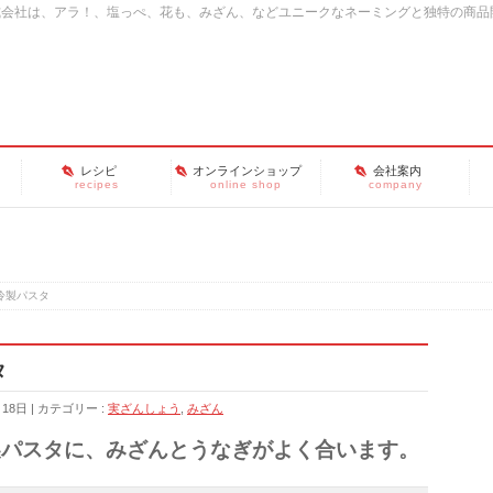
式会社は、アラ！、塩っぺ、花も、みざん、などユニークなネーミングと独特の商品
レシピ
オンラインショップ
会社案内
recipes
online shop
company
冷製パスタ
タ
月18日
カテゴリー :
実ざんしょう
,
みざん
製パスタに、みざんとうなぎがよく合います。