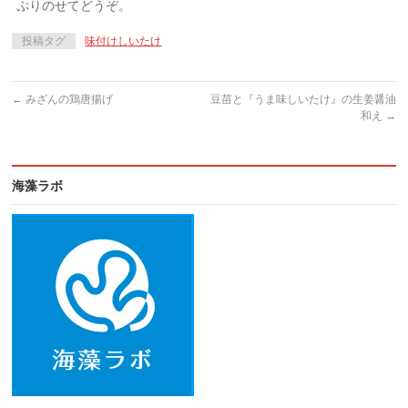
ぷりのせてどうぞ。
投稿タグ
味付けしいたけ
←
みざんの鶏唐揚げ
豆苗と『うま味しいたけ』の生姜醤油
和え
→
海藻ラボ