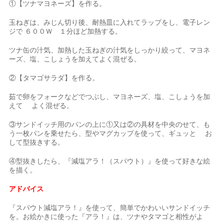
①【ツナマヨネーズ】を作る。
玉ねぎは、みじん切り後、耐熱皿に入れてラップをし、電子レン
ジで ６００Ｗ １分ほど加熱する。
ツナ缶の汁気、加熱した玉ねぎの汁気をしっかり絞って、マヨネ
ーズ、塩、こしょうを加えてよく混ぜる。
②【タマゴサラダ】を作る。
茹で卵をフォークなどでつぶし、マヨネーズ、塩、こしょうを加
えて よく混ぜる。
③サンドイッチ用のパンの上に①又は②の具材を中央のせて、も
う一枚パンを乗せたら、型やマグカップを使って、ギュッと お
して型抜きする。
④型抜きしたら、『減塩アラ！（スパウト）』を使って好きな絵
を描く。
アドバイス
『スパウト減塩アラ！』を使って、簡単でかわいいサンドイッチ
を。お絵かきに使った『アラ！』は、ツナやタマゴと相性がよ