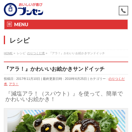
MENU
レシピ
HOME
»
レシピ
のりつくだ煮
»
『アラ！』かわいいお絵かきサンドイッチ
『アラ！』かわいいお絵かきサンドイッチ
投稿日 : 2017年11月10日
最終更新日時 : 2018年6月25日
カテゴリー :
のりつくだ
煮
,
アラ！
『減塩アラ！（スパウト）』を使って、簡単で
かわいいお絵かき！