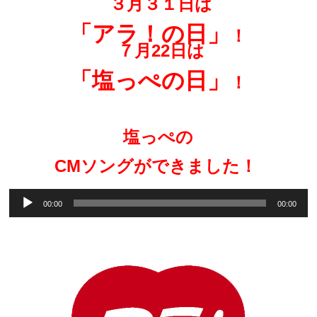
３月３１日は
「アラ！の日」
！
７月22日は
「塩っぺの日」
！
・
塩っぺの
CMソングができました！
音
00:00
00:00
声
プ
レ
ー
ヤ
ー