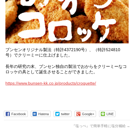
ブンセンオリジナル製法（特許4372190号）、（特許524810
号）でクリーミーに仕上げました。
長年の研究の末、ブンセン独自の製法でおからをクリーミーなコ
ロッケの具として誕生させることができました。
https://www.bunsen-kk.co.jp/products/croquette/
Facebook
Hatena
twitter
Google+
LINE
『塩っぺ』で簡単手軽に塩分補給
→