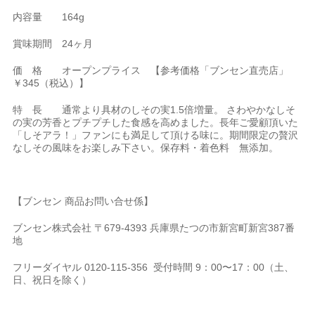
内容量 164g
賞味期間 24ヶ月
価 格 オープンプライス 【参考価格「ブンセン直売店」
￥345（税込）】
特 長 通常より具材のしその実1.5倍増量。 さわやかなしそ
の実の芳香とプチプチした食感を高めました。長年ご愛顧頂いた
「しそアラ！」ファンにも満足して頂ける味に。期間限定の贅沢
なしその風味をお楽しみ下さい。保存料・着色料 無添加。
【ブンセン 商品お問い合せ係】
ブンセン株式会社 〒679-4393 兵庫県たつの市新宮町新宮387番
地
フリーダイヤル 0120-115-356 受付時間 9：00〜17：00（土、
日、祝日を除く）