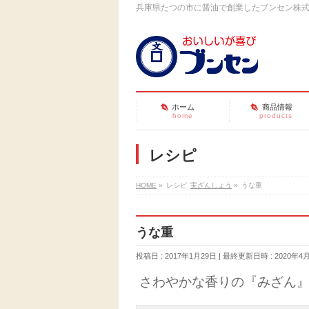
兵庫県たつの市に醤油で創業したブンセン株
ホーム
商品情報
home
products
レシピ
HOME
»
レシピ
実ざんしょう
»
うな重
うな重
投稿日 : 2017年1月29日
最終更新日時 : 2020年4
さわやかな香りの『みざん