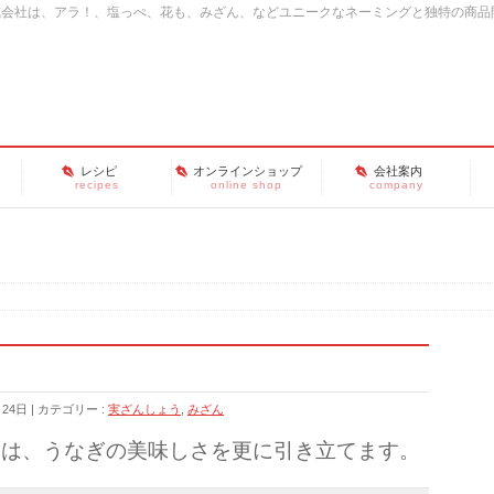
式会社は、アラ！、塩っぺ、花も、みざん、などユニークなネーミングと独特の商品
レシピ
オンラインショップ
会社案内
recipes
online shop
company
月24日
カテゴリー :
実ざんしょう
,
みざん
』は、うなぎの美味しさを更に引き立てます。