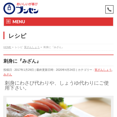
MENU
レシピ
HOME
»
レシピ
実ざんしょう
»
刺身に『みざん』
刺身に『みざん』
投稿日 : 2017年1月29日
最終更新日時 : 2020年4月24日
カテゴリー :
実ざんしょう
,
みざん
刺身にわさび代わりや、しょうゆ代わりにご使
用下さい。