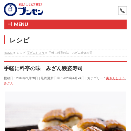
MENU
レシピ
HOME
»
レシピ
実ざんしょう
»
手軽に料亭の味 みざん鰻姿寿司
手軽に料亭の味 みざん鰻姿寿司
投稿日 : 2016年9月28日
最終更新日時 : 2020年4月24日
カテゴリー :
実ざんしょう
,
みざん