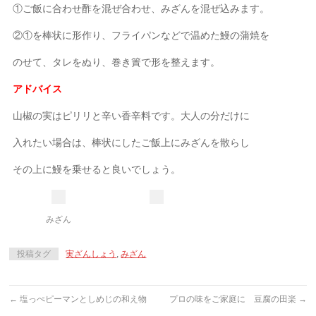
①ご飯に合わせ酢を混ぜ合わせ、みざんを混ぜ込みます。
②①を棒状に形作り、フライパンなどで温めた鰻の蒲焼を
のせて、タレをぬり、巻き簀で形を整えます。
アドバイス
山椒の実はピリリと辛い香辛料です。大人の分だけに
入れたい場合は、棒状にしたご飯上にみざんを散らし
その上に鰻を乗せると良いでしょう。
みざん
投稿タグ
実ざんしょう
,
みざん
←
塩っぺピーマンとしめじの和え物
プロの味をご家庭に 豆腐の田楽
→