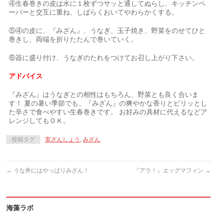
④生春巻きの皮は水に１枚ずつサッと通してぬらし、キッチンペ
ーパーと交互に重ね、しばらくおいてやわらかくする。
⑤④の皮に、『みざん』、うなぎ、玉子焼き、野菜をのせてひと
巻きし、両端を折りたたんで巻いていく。
⑥器に盛り付け、うなぎのたれをつけてお召し上がり下さい。
アドバイス
『みざん』はうなぎとの相性はもちろん、野菜とも良く合いま
す！ 夏の暑い季節でも、『みざん』の爽やかな香りとピリッとし
た辛さで食べやすい生春巻きです。 お好みの具材に代えるなどア
レンジしてもＯＫ。
投稿タグ
実ざんしょう
,
みざん
←
うな丼にはやっぱりみざん！
『アラ！』エッグマフィン
→
海藻ラボ