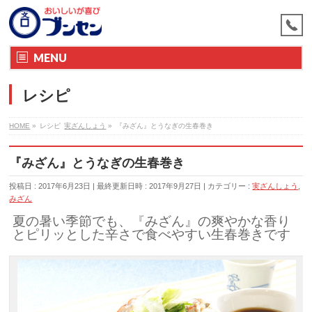
MENU
レシピ
HOME
»
レシピ
実ざんしょう
»
『みざん』とうなぎの生春巻き
『みざん』とうなぎの生春巻き
投稿日 : 2017年6月23日
最終更新日時 : 2017年9月27日
カテゴリー :
実ざんしょう
,
みざん
夏の暑い季節でも、『みざん』の爽やかな香り
とピリッとした辛さで食べやすい生春巻きです