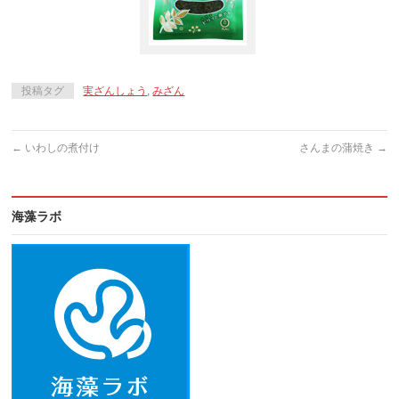
投稿タグ
実ざんしょう
,
みざん
←
いわしの煮付け
さんまの蒲焼き
→
海藻ラボ