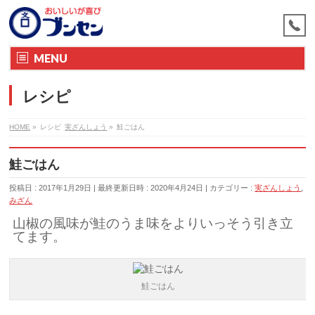
MENU
レシピ
HOME
»
レシピ
実ざんしょう
»
鮭ごはん
鮭ごはん
投稿日 : 2017年1月29日
最終更新日時 : 2020年4月24日
カテゴリー :
実ざんしょう
,
みざん
山椒の風味が鮭のうま味をよりいっそう引き立
てます。
鮭ごはん